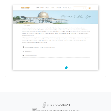
(07) 552-8429
service@yitungtech.com.tw